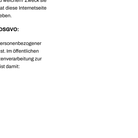
 zu welchem Zweck sie
t diese Internetseite
geben.
. DSGVO:
g personenbezogener
t. Im öffentlichen
atenverarbeitung zur
ist damit: