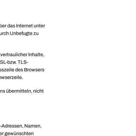
er das Internet unter
urch Unbefugte zu
ertraulicher Inhalte,
SSL-bzw. TLS-
sszeile des Browsers
owserzeile.
ns übermitteln, nicht
il-Adressen, Namen,
 der gewünschten