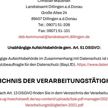
Christian Maushart
Landratsamt Dillingen a.d.Donau
Große Allee 24
89407 Dillingen a.d.Donau
Tel.: 09071 51-208
Fax: 09071 51-101
dsb-kommunal@landratsamt.dillingen.de
Unabhängige Aufsichtsbehörde gem. Art. 51 DSGVO:
ige Aufsichtsbehörde im Zusammenhang mit Datenschutz ist d
zbeauftragte für den Datenschutz (BayLfD).
https://www.date
ICHNIS DER VERARBEITUNGSTÄTIG
ach Art. 13 DSGVO finden Sie in dem Verzeichnis der Verarbeitu
w.vg-hoechstaedt.de/wp-content/uploads/bsk-pdf-manager/2021
Verarbeitungstätigkeiten-2021.pdf